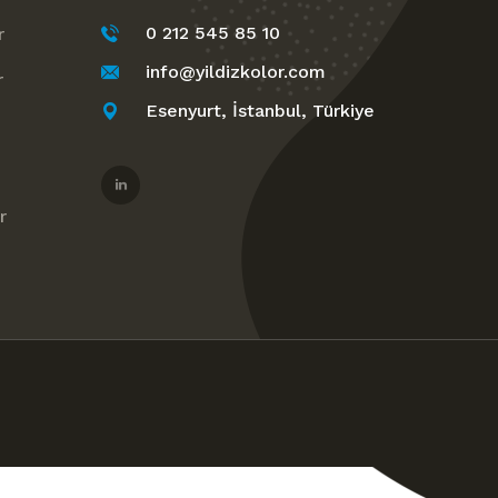
0 212 545 85 10
r
info@yildizkolor.com
r
Esenyurt, İstanbul, Türkiye
r