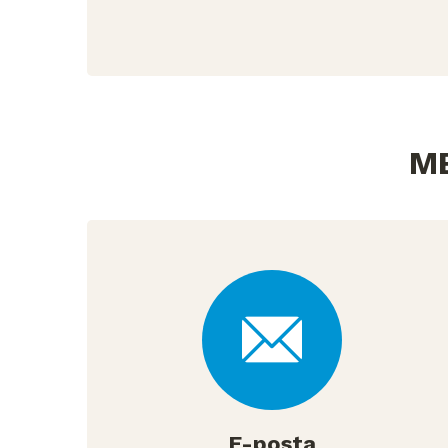
ME
E-posta